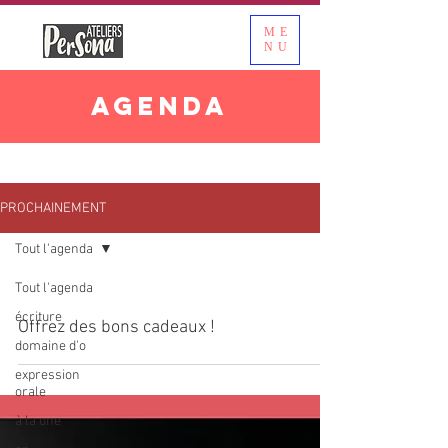
ME
NU
AGENDA
PROCHAINEMENT
Tout l'agenda
Tout l'agenda
écriture
Offrez des bons cadeaux !
domaine d'o
expression
orale
à la une