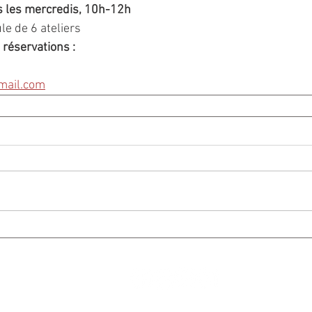
 les mercredis, 10h-12h
le de 6 ateliers
réservations :
mail.com
© 2024 par
Atelier Graphique C. Giudicelli