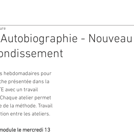
ACTIVITES
AGENDA
ture
| Autobiographie - Nouvea
fondissement
rs hebdomadaires pour 
che présentée dans la 
avec un travail 
 Chaque atelier permet 
 de la méthode. Travail 
ion entre les ateliers.
 module le mercredi 13 