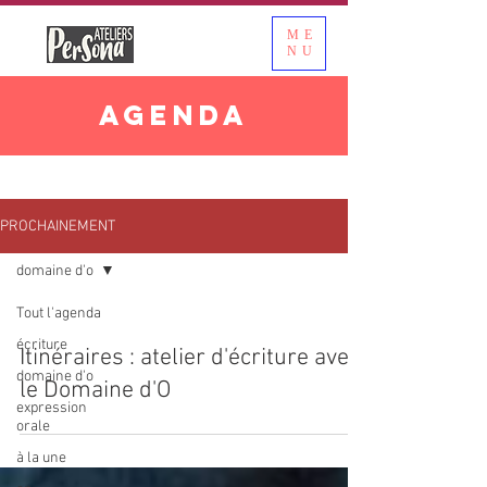
ME
NU
AGENDA
PROCHAINEMENT
domaine d'o
Tout l'agenda
écriture
Itinéraires : atelier d'écriture avec
domaine d'o
le Domaine d'O
expression
orale
à la une