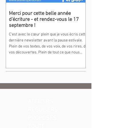
Merci pour cette belle année
d'écriture - et rendez-vous le 17
septembre !
C'est avec le cœur plein que je vous écris cette
dernière newsletter avant la pause estivale.
Plein de vos textes, de vos voix, de vos rires, de
vos découvertes. Plein de tout ce que nous
avons partagé cette année. Car cette saison a
été riche — pas seulement en événements (et
il y en a eu !), mais surtout en rencontres, en
cheminements, en moments où l'écriture a
révélé quelque chose d'inattendu. Des
parcours qui m'émerveillent Si je devais
résumer cette année en un mot, je
ATELIERS
REGULIERS
PROPOSES
TOUTE