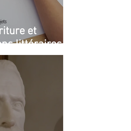
iture et
ns littéraires