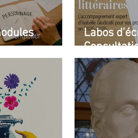
modules
Labos d’écr
Consultatio