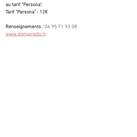
au tarif "Persona".
Tarif "Persona" : 12€
Renseignements : 
06 95 71 93 08
www.domainedo.fr
atelierspersona@gmail.com
Photo © Ian Greanjean
Commentaires
Rédigez un commentaire...