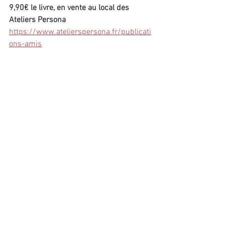
9,90€ le livre, en vente au local des 
Ateliers Persona
https://www.atelierspersona.fr/publicati
ons-amis
Commentaires
Rédigez un commentaire...
© 2024 par
Atelier Graphique C. Giudicelli