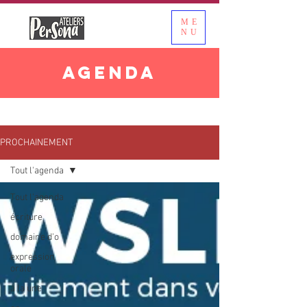
ME
NU
AGENDA
PROCHAINEMENT
Tout l'agenda
Tout l'agenda
écriture
domaine d'o
expression
orale
à la une