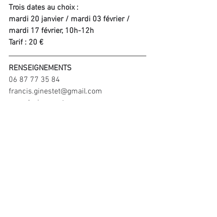
Trois dates au choix :
mardi 20 janvier / mardi 03 février / 
mardi 17 février, 10h-12h
Tarif : 20 €
RENSEIGNEMENTS
06 87 77 35 84 
francis.ginestet@gmail.com
www.lavieenmots.com
Commentaires
Les commentaires sur ce post ne
sont plus acceptés. Contactez le
propriétaire pour plus
d'informations.