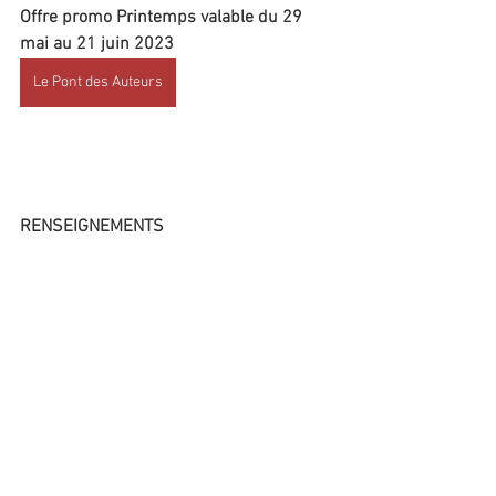
Offre promo Printemps valable du 29 
mai au 21 juin 2023
Le Pont des Auteurs
RENSEIGNEMENTS
06 95 71 93 08
ecrireavecig@gmail.com
www.ecrireavecig.com
Commentaires
Rédigez un commentaire...