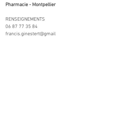
Pharmacie - Montpellier
RENSEIGNEMENTS
06 87 77 35 84
francis.ginestert@gmail
www.lavieenmots.com
Commentaires
Rédigez un commentaire...