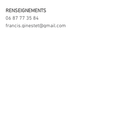
RENSEIGNEMENTS
06 87 77 35 84 
francis.ginestet@gmail.com
www.lavieenmots.com
Commentaires
Rédigez un commentaire...
© 2024 par
Atelier Graphique C. Giudicelli
ESPACE INTERVENANTS