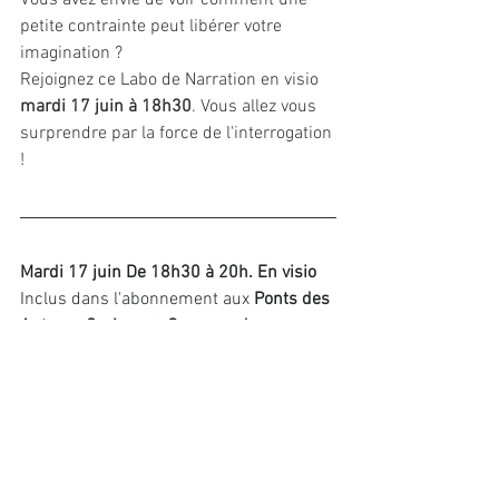
Vous avez envie de voir comment une 
petite contrainte peut libérer votre 
imagination ?
Rejoignez ce Labo de Narration en visio 
mardi 17 juin à 18h30
. Vous allez vous 
surprendre par la force de l'interrogation 
!
Mardi 17 juin De 18h30 à 20h. En visio 
Inclus dans l'abonnement aux 
Ponts des 
Auteurs Curieux
 et 
Gourmands
Le Pont des Auteurs
Ou hors abonnement, pour 18€