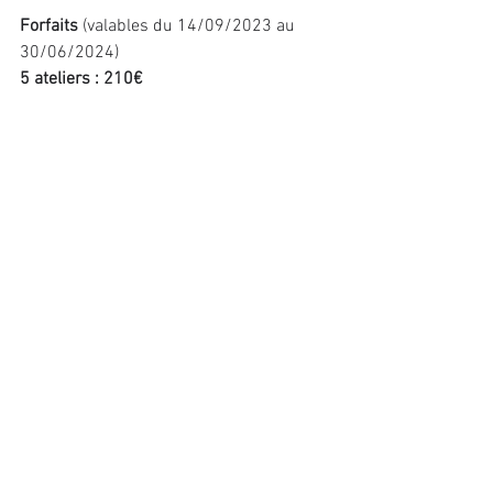
Forfaits
 (valables du 14/09/2023 au 
30/06/2024)
5 ateliers : 210€
1 atelier : 45€
RENSEIGNEMENTS
06 95 71 93 08 
ecrireavecig@gmail.com
www.ecrireavecig.com
Commentaires
Rédigez un commentaire...