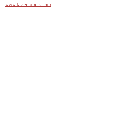
www.lavieenmots.com
Commentaires
Rédigez un commentaire...
© 2024 par
Atelier Graphique C. Giudicelli
ESPACE INTERVENANTS