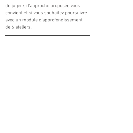
de juger si l’approche proposée vous 
convient et si vous souhaitez poursuivre 
avec un module d’approfondissement 
de 6 ateliers.
Mardi 17 décembre 10h – 12h
20 €
RENSEIGNEMENTS
06 87 77 35 84 
francis.ginestet@gmail.com
www.lavieenmots.com
Commentaires
Les commentaires sur ce post ne