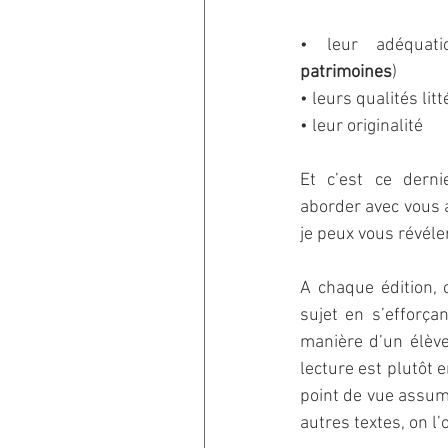
• leur adéquat
patrimoines
)   
• leurs qualités litt
• leur originalité
Et c’est ce derni
aborder avec vous a
je peux vous révéler
A chaque édition, 
sujet en s’efforça
manière d’un élève
lecture est plutôt 
point de vue assumé
autres textes, on l’o