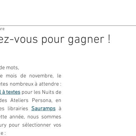
ACTIVITES
AGENDA
ure
ez-vous pour gagner !
de mots,
le mois de novembre, le 
es nombreux à attendre : 
 à textes
 pour les Nuits de 
es Ateliers Persona, en 
es librairies 
Sauramps
 à 
cette année, nous sommes 
ry pour sélectionner vos 
e :