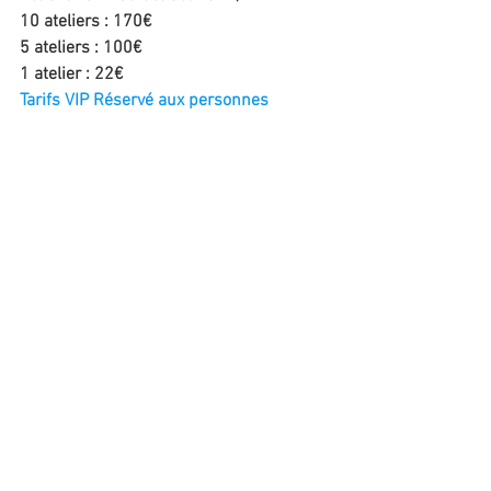
10 ateliers : 170€
5 ateliers : 100€
1 atelier : 22€
Tarifs VIP Réservé aux personnes 
inscrites en 2020/2021
10 ateliers : 150€
5 ateliers : 90€
1 atelier : 19€
Renseignements et obtention du code 
promo (spectacle)
06 95 71 93 08
ecrireavecig@gmail.com 
Commentaires