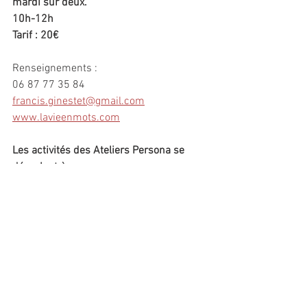
mardi sur deux.
10h-12h
Tarif : 20€
Renseignements : 
06 87 77 35 84
francis.ginestet@gmail.com
www.lavieenmots.com
Les activités des Ateliers Persona se 
déroulent à :
La Gerbe
, 19 rue Chaptal, 34000 
Montpellier
(proche de la station de tram St Denis)
Commentaires