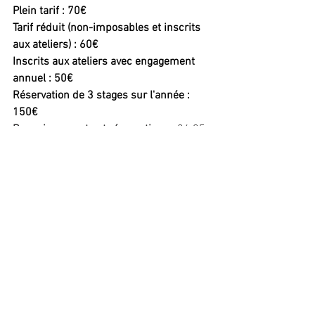
Plein tarif : 70€
Tarif réduit (non-imposables et inscrits 
aux ateliers) : 60€
Inscrits aux ateliers avec engagement 
annuel : 50€
Réservation de 3 stages sur l'année : 
150€
Renseignements et réservations : 
06 95 
71 93 08
ecrireavecig@gmail.com
Commentaires
Rédigez un commentaire...