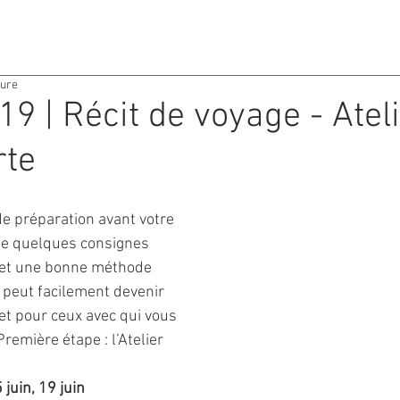
ACTIVITES
AGENDA
ture
19 | Récit de voyage - Atel
rte
 préparation avant votre 
de quelques consignes 
 et une bonne méthode 
 peut facilement devenir 
et pour ceux avec qui vous 
Première étape : l’Atelier 
juin, 19 juin