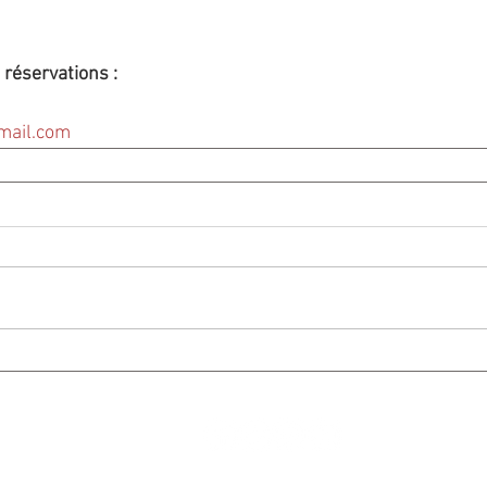
réservations :
mail.com
© 2024 par
Atelier Graphique C. Giudicelli