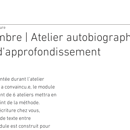
ACTIVITES
AGENDA
ture
bre | Atelier autobiograph
d'approfondissement
ntée durant l’atelier 
 a convaincu.e, le module 
t de 6 ateliers mettra en 
int de la méthode.
 écriture chez vous, 
de texte entre 
dule est construit pour 