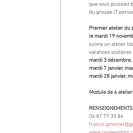
que vous puissiez b
du groupe (7 pers
Premier atelier du 
le mardi 19 novemb
suivre un atelier to
vacances scolaires :
mardi 3 décembre,
mardi 7 janvier, mar
mardi 28 janvier, ma
Module de 6 ateliers
RENSEIGNEMENTS
06 87 77 35 84 
francis.ginestet@g
www.lavieenmots.