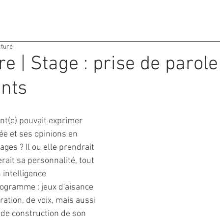
ACTIVITES
AGENDA
cture
re | Stage : prise de parol
nts
ent(e) pouvait exprimer 
e et ses opinions en 
ges ? Il ou elle prendrait 
rait sa personnalité, tout 
intelligence 
rogramme : jeux d'aisance 
ration, de voix, mais aussi 
de construction de son 