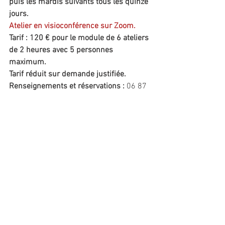
puis les mardis suivants tous les quinze 
jours.
Atelier en visioconférence sur Zoom.
Tarif : 120 € pour le module de 6 ateliers 
de 2 heures avec 5 personnes 
maximum.
Tarif réduit sur demande justifiée.
Renseignements et réservations : 
06 87 
77 35 84
francis.ginestet@gmail.com
www.lavieenmots.com
Commentaires
Rédigez un commentaire...