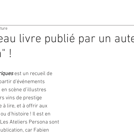
ACTIVITES
AGENDA
cture
au livre publié par un aut
" !
riques
 est un recueil de 
partir d'événements 
s en scène d’illustres 
s vins de prestige 
 à lire, et à offrir aux 
u d'histoire ! Il est en 
. Les Ateliers Persona sont 
publication, car Fabien 