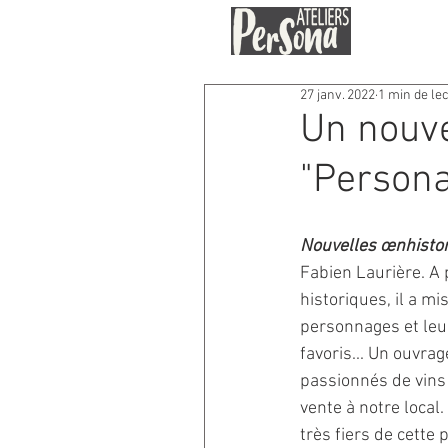
27 janv. 2022
1 min de le
Un nouve
"Persona
Nouvelles œnhisto
Fabien Laurière. A 
historiques, il a mi
personnages et leur
favoris... Un ouvrage
passionnés de vins o
vente à notre local
très fiers de cette 