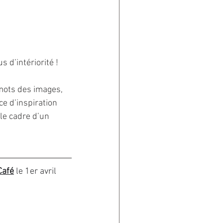
 d’intériorité !
mots des images, 
e d’inspiration 
le cadre d’un 
Café
 le 1er avril 