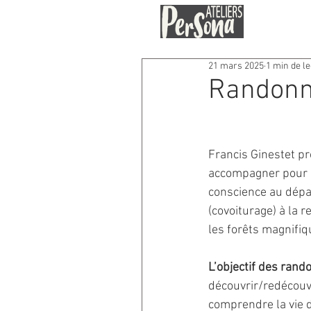
21 mars 2025
1 min de l
Randonné
Francis Ginestet p
accompagner pour 
conscience au dépa
(covoiturage) à la 
les forêts magnifi
L’objectif des rand
découvrir/redécouvri
comprendre la vie d’