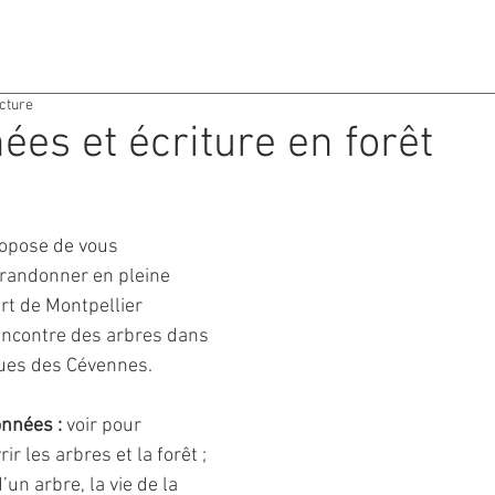
ACTIVITES
AGENDA
ecture
es et écriture en forêt
ropose de vous 
randonner en pleine 
rt de Montpellier 
rencontre des arbres dans 
ques des Cévennes. 
onnées :
 voir pour 
r les arbres et la forêt ; 
un arbre, la vie de la 