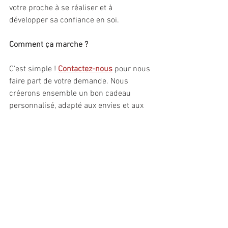
votre proche à se réaliser et à 
développer sa confiance en soi.
Comment ça marche ?
C'est simple ! 
Contactez-nous
 pour nous 
faire part de votre demande. Nous 
créerons ensemble un bon cadeau 
personnalisé, adapté aux envies et aux 
besoins de la personne à qui vous 
souhaitez l'offrir.
N'attendez plus pour offrir un cadeau 
qui a du sens !
Les Ateliers Persona, c'est l'assurance 
d'une expérience riche et inoubliable.