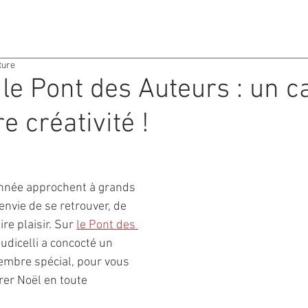
ACTIVITES
AGENDA
ture
 le Pont des Auteurs : un 
e créativité !
année approchent à grands 
'envie de se retrouver, de 
re plaisir. Sur 
le Pont des 
iudicelli a concocté un 
mbre spécial, pour vous 
er Noël en toute 