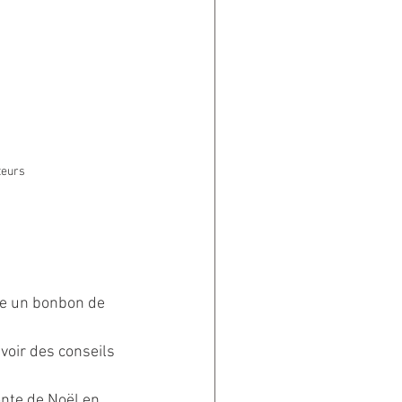
teurs
me un bonbon de 
evoir des conseils 
nte de Noël en 