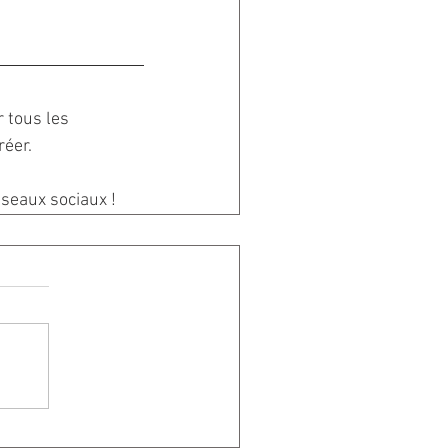
r tous les 
réer.
éseaux sociaux !