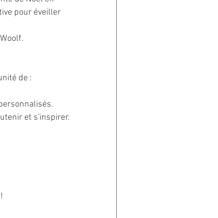
ive pour éveiller 
 Woolf.
nité de :
 personnalisés.
tenir et s'inspirer.
!