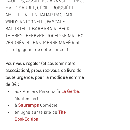
HAULLES, ASSADIN, GARANCE PIERKO, 
MAUD SAUREL, CÉCILE BOISSIÈRE, 
AMÉLIE HALLEN, TAHAR RACHADI, 
WINDY ANTOGNELLI, PASCALE 
BATTISTELLI, BARBARA ALBECK, 
THIERRY LEFEBVRE, JOCELYNE MAILHO, 
VÉRORÈV et JEAN-PIERRE MAHÉ (notre 
grand gagnant de cette année !)
Pour vous régaler (et soutenir notre 
association), procurez-vous ce livre de 
toute urgence, pour la modique somme 
de 8€ :
aux Ateliers Persona (à 
La Gerbe
, 
Montpellier)
à 
Sauramps 
Comédie
en ligne sur le site de 
The 
BookEdition