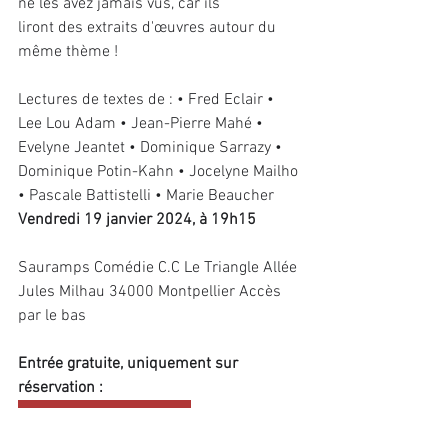
ne les avez jamais vus, car ils
liront des extraits d'œuvres autour du 
même thème !
Lectures de textes de : • Fred Eclair • 
Lee Lou Adam • Jean-Pierre Mahé • 
Evelyne Jeantet • Dominique Sarrazy • 
Dominique Potin-Kahn • Jocelyne Mailho 
• Pascale Battistelli • Marie Beaucher
Vendredi 19 janvier 2024, à 19h15
Sauramps Comédie C.C Le Triangle Allée 
Jules Milhau 34000 Montpellier Accès 
par le bas
Entrée gratuite, uniquement sur 
réservation :
Réservez votre place ici !