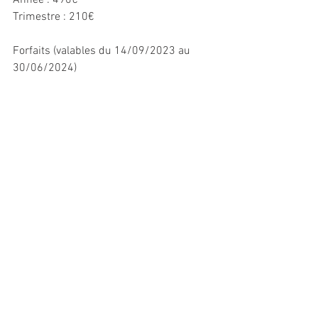
Année : 490€
Trimestre : 210€
Forfaits (valables du 14/09/2023 au 
30/06/2024)
10 ateliers : 370€
5 ateliers : 210€
1 atelier : 45€
RENSEIGNEMENTS
06 95 71 93 08
ecrireavecig@gmail.com
www.ecrireavecig.com
Commentaires