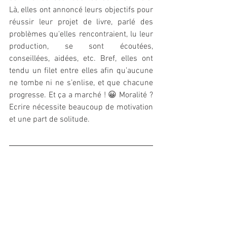
Là, elles ont annoncé leurs objectifs pour 
réussir leur projet de livre, parlé des 
problèmes qu'elles rencontraient, lu leur 
production, se sont écoutées, 
conseillées, aidées, etc. Bref, elles ont 
tendu un filet entre elles afin qu’aucune 
ne tombe ni ne s’enlise, et que chacune 
progresse. Et ça a marché ! 😀 Moralité ? 
Ecrire nécessite beaucoup de motivation 
et une part de solitude.
Pour lire la suite du billet d'Isabelle 
Giudicelli (présidente des Ateliers 
Persona) et recevoir chaque mois des 
conseils pour votre écriture et vos prises 
de parole, abonnez-vous à la newsletter 