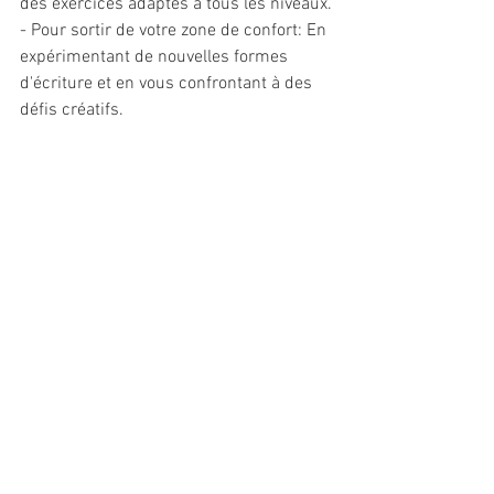
des exercices adaptés à tous les niveaux.
- Pour sortir de votre zone de confort: En 
expérimentant de nouvelles formes 
d'écriture et en vous confrontant à des 
défis créatifs.
- Pour rencontrer d'autres passionnés: 
Et ainsi créer un réseau d'entraide et de 
partage.
- Pour vous faire plaisir: Parce que 
l'écriture, c'est avant tout une passion !
Alors, prêt(e) à embarquer pour cette 
nouvelle aventure littéraire ?
Rejoignez le Pont des Auteurs et laissez 
libre cours à votre imagination !
Découvrez le Pont des Auteurs