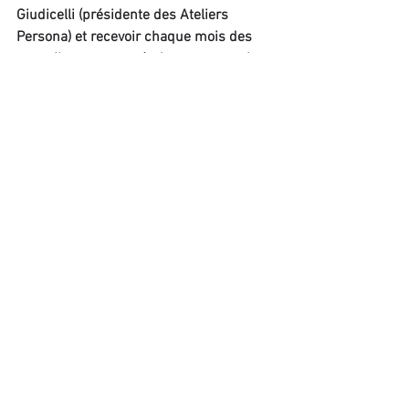
Giudicelli (présidente des Ateliers 
Persona) et recevoir chaque mois des 
conseils pour votre écriture et vos prises 
de parole, abonnez-vous à la newsletter 
mensuelle des Ateliers Persona.
Recevez gratuitement la newsletter
Commentaires
Les commentaires sur ce post ne
sont plus acceptés. Contactez le
propriétaire pour plus
d'informations.