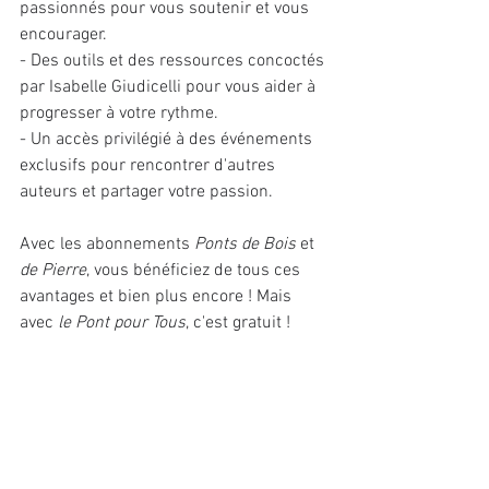
passionnés pour vous soutenir et vous 
encourager.
- Des outils et des ressources concoctés 
par Isabelle Giudicelli pour vous aider à 
progresser à votre rythme.
- Un accès privilégié à des événements 
exclusifs pour rencontrer d'autres 
auteurs et partager votre passion.
Avec les abonnements 
Ponts de Bois
 et 
de Pierre
, vous bénéficiez de tous ces 
avantages et bien plus encore ! Mais 
avec
 le Pont pour Tous
, c'est gratuit !
Alors, prêt(e) à vous lancer dans 
l'aventure de l'écriture ? Que vous soyez 
un écrivain débutant ou confirmé, le 
Pont des Auteurs est fait pour vous.
Rejoignez-nous dès maintenant et 