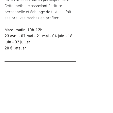
textes avec les autres participant.e.s. 
Cette méthode associant écriture 
personnelle et échange de textes a fait 
ses preuves, sachez en profiter.
Mardi matin, 10h-12h
23 avril - 07 mai - 21 mai - 04 juin - 18 
juin - 02 juillet
20 € l’atelier
RENSEIGNEMENTS
06 87 77 35 84
francis.ginestet@gmail.com
www.lavieenmots.com
Commentaires