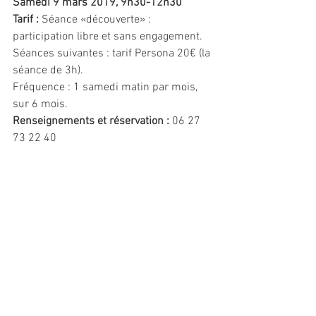
Samedi 9 mars 2019, 9h30-12h30
Tarif :
 Séance «découverte» : 
participation libre et sans engagement. 
Séances suivantes : tarif Persona 20€ (la 
séance de 3h).
Fréquence : 1 samedi matin par mois, 
sur 6 mois.
Renseignements et réservation :
 06 27 
73 22 40
nathalie.bosk@gmail.com
www.declic-performance.com/ateliers-
de-codeveloppement
Commentaires
Rédigez un commentaire...