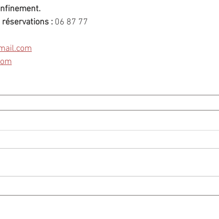
onfinement.
réservations :
 06 87 77 
mail.com
com