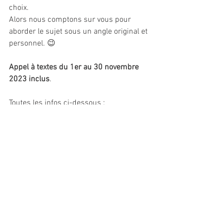
choix.
Alors nous comptons sur vous pour 
aborder le sujet sous un angle original et 
personnel. 😉
Appel à textes du 1er au 30 novembre 
2023 inclus
.
Toutes les infos ci-dessous :
Appel à texte Nuit de la lecture 2024
Commentaires
Rédigez un commentaire...