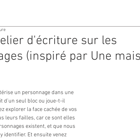
ACTIVITES
AGENDA
ture
telier d'écriture sur les
ges (inspiré par Une mai
ctérise un personnage dans une 
it d’un seul bloc ou joue-t-il 
ez explorer la face cachée de vos 
leurs failles, car ce sont elles 
rsonnages existent, et que nous 
 identifier. Et ensuite venez 