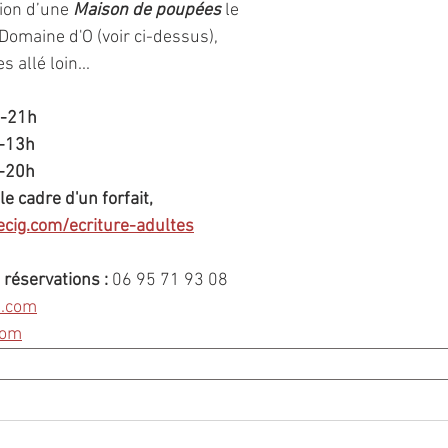
ion d’une 
Maison de poupées
 le 
 Domaine d'O (voir ci-dessus), 
s allé loin...
h-21h
h-13h
h-20h
le cadre d'un forfait,
cig.com/ecriture-adultes
réservations :
 06 95 71 93 08
l.com
com