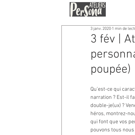
3 janv. 2020
1 min de lec
3 fév | A
personna
poupée)
Qu’est-ce qui cara
narration ? Est-il fa
double-je(ux) ? Ven
héros, montrez-nous 
qui font que vos pe
pouvons tous nous y