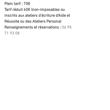
Plein tarif : 70€
Tarif réduit 60€ (non-imposables ou 
inscrits aux ateliers d'écriture d'Aide et 
Réussite ou des Ateliers Persona)
Renseignements et réservations : 
06 95 
71 93 08
ecrireavecig@gmail.com
www.ecrireavecig.com
Commentaires
Rédigez un commentaire...