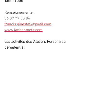
Tarif : 100€
Renseignements : 
06 87 77 35 84
francis.ginestet@gmail.com
www.lavieenmots.com
Les activités des Ateliers Persona se 
déroulent à :
La Gerbe
, 19 rue Chaptal, 34000 
Montpellier
(proche de la station de tram St Denis)
Commentaires
Rédigez un commentaire...