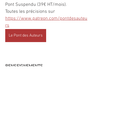
Pont Suspendu (39€ HT/mois).
Toutes les précisions sur 
https://www.patreon.com/pontdesauteu
rs
Le Pont des Auteurs
RENSEIGNEMENTS
06 95 71 93 08
ecrireavecig@gmail.com
Commentaires