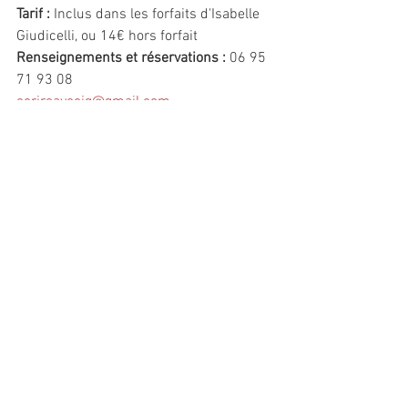
Tarif : 
Inclus dans les forfaits d'Isabelle 
Giudicelli, ou 14€ hors forfait
Renseignements et réservations :
 06 95 
71 93 08
ecrireavecig@gmail.com
ecrireavecig.com
Commentaires
Rédigez un commentaire...
© 2024 par
Atelier Graphique C. Giudicelli