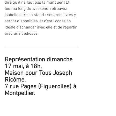
dire qu'il ne faut pas la manquer ! Et 
tout au long du weekend, retrouvez 
Isabelle sur son stand : ses trois livres y 
seront disponibles, et c'est l'occasion 
idéale d'échanger avec elle et de repartir 
avec une dédicace.
Représentation dimanche 
17 mai, à 18h,
Maison pour Tous Joseph 
Ricôme,
7 rue Pages (Figuerolles) à 
Montpellier.
Le festival 
l'Arbre et les Mots
 se déroule 
les 16 et 17 mai, de 14h à 22h, avec une 
entrée à participation libre.