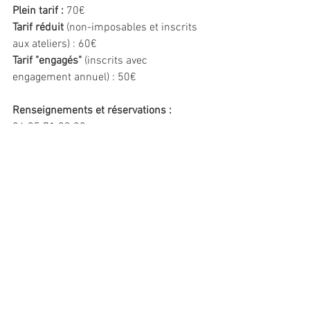
Plein tarif :
 70€
Tarif réduit
 (non-imposables et inscrits 
aux ateliers) : 60€
Tarif "engagés"
 (inscrits avec 
engagement annuel) : 50€ 
Renseignements et réservations :
06 95 71 93 08
ecrireavecig@gmail.com
ecrireavecig.com
Commentaires
Rédigez un commentaire...